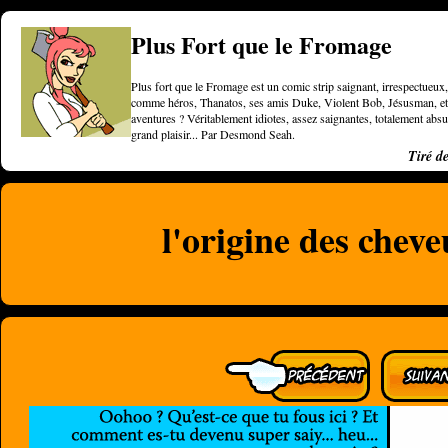
Plus Fort que le Fromage
Plus fort que le Fromage est un comic strip saignant, irrespectueux, 
comme héros, Thanatos, ses amis Duke, Violent Bob, Jésusman, et une
aventures ? Véritablement idiotes, assez saignantes, totalement a
grand plaisir... Par Desmond Seah.
Tiré d
l'origine des chev