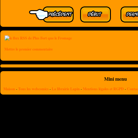
Mettre le premier commentaire
Mini menu
Maison
-
Tous les webcomics
-
La librairie Lapin
-
Mentions légales et RGPD
-
Contac