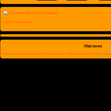
voir les 2 commentaires
Mini menu
Maison
-
Tous les webcomics
-
La librairie Lapin
-
Mentions légales et RGPD
-
Contac