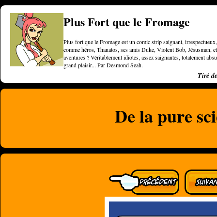
Plus Fort que le Fromage
Plus fort que le Fromage est un comic strip saignant, irrespectueux, 
comme héros, Thanatos, ses amis Duke, Violent Bob, Jésusman, et une
aventures ? Véritablement idiotes, assez saignantes, totalement a
grand plaisir... Par Desmond Seah.
Tiré d
De la pure sc