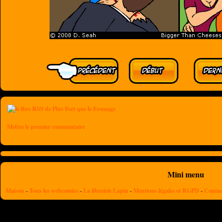
Mettre le premier commentaire
Mini menu
Maison
-
Tous les webcomics
-
La librairie Lapin
-
Mentions légales et RGPD
-
Contac