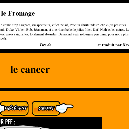
e le Fromage
n comic strip saignant, irrespectueux, vif et incisif, avec un abruti indestructible (ou presque)
is Duke, Violent Bob, Jésusman, et une ribambelle de jolies filles, Kat', Nath' et les autres. L
otes, assez saignantes, totalement absurdes. Desmond Seah n'épargne personne, pour notre plus
Seah.
Bigger than Cheeses
et traduit par Xav
Tiré de
le cancer