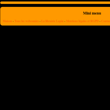
Mini menu
Maison
-
Tous les webcomics
-
La librairie Lapin
-
Mentions légales et RGPD
-
Contac