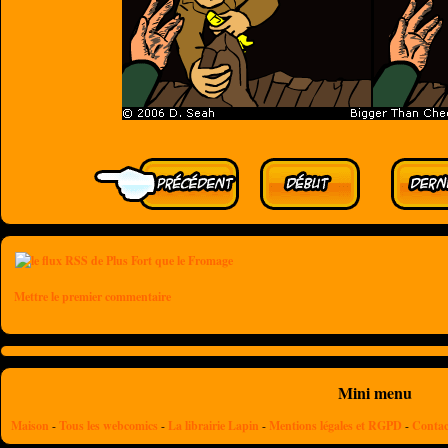
Mettre le premier commentaire
Mini menu
Maison
-
Tous les webcomics
-
La librairie Lapin
-
Mentions légales et RGPD
-
Contac