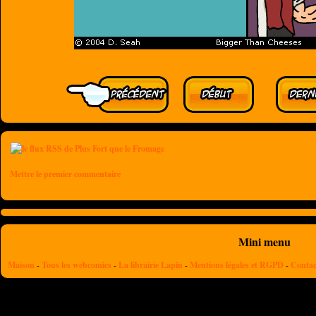
Mettre le premier commentaire
Mini menu
Maison
-
Tous les webcomics
-
La librairie Lapin
-
Mentions légales et RGPD
-
Contac