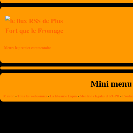
Mettre le premier commentaire
Mini menu
Maison
-
Tous les webcomics
-
La librairie Lapin
-
Mentions légales et RGPD
-
Contac