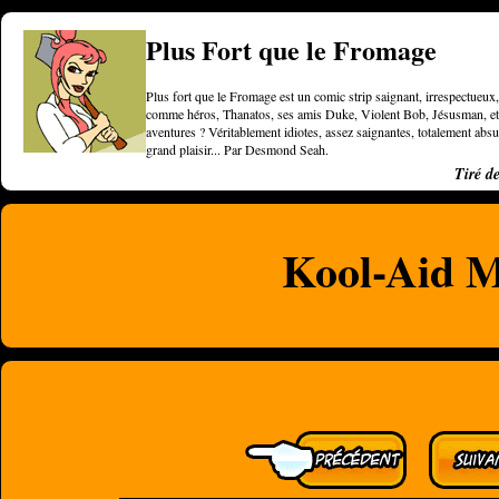
Plus Fort que le Fromage
Plus fort que le Fromage est un comic strip saignant, irrespectueux, 
comme héros, Thanatos, ses amis Duke, Violent Bob, Jésusman, et une
aventures ? Véritablement idiotes, assez saignantes, totalement a
grand plaisir... Par Desmond Seah.
Tiré d
Kool-Aid 