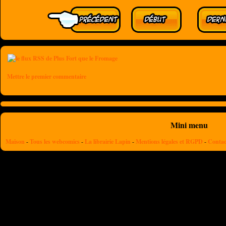
Mettre le premier commentaire
Mini menu
Maison
-
Tous les webcomics
-
La librairie Lapin
-
Mentions légales et RGPD
-
Contac