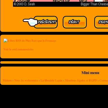
Voir le seul commentaire
Mini menu
Maison
-
Tous les webcomics
-
La librairie Lapin
-
Mentions légales et RGPD
-
Contac