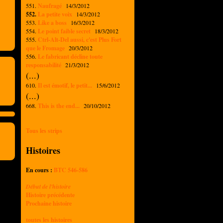
551.
Naufragé
14/3/2012
552.
La petite voix
14/3/2012
553.
Like a boss
16/3/2012
554.
Le point faible secret
18/3/2012
555.
Ctrl-Alt-Del aussi, c'est Plus Fort
que le Fromage
20/3/2012
556.
Le fabricant décline toute
responsabilité
21/3/2012
(...)
610.
Il est émotif, le petit...
15/6/2012
(...)
668.
This is the end...
20/10/2012
Tous les strips
Histoires
En cours :
BTC 546-586
Début de l'histoire
Histoire précédente
Prochaine histoire
toutes les histoires