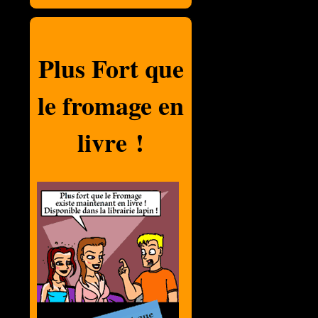
Plus Fort que
le fromage en
livre !