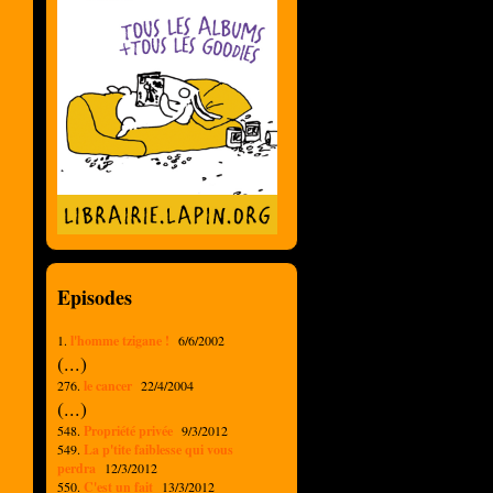
Episodes
1.
l'homme tzigane !
6/6/2002
(...)
276.
le cancer
22/4/2004
(...)
548.
Propriété privée
9/3/2012
549.
La p'tite faiblesse qui vous
perdra
12/3/2012
550.
C'est un fait
13/3/2012