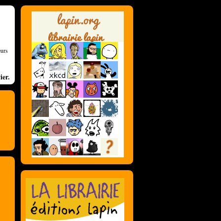
eurs
ier.