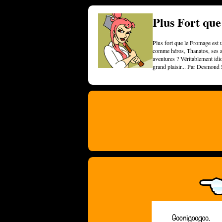
Plus Fort qu
Plus fort que le Fromage est u
comme héros, Thanatos, ses am
aventures ? Véritablement idi
grand plaisir... Par Desmond 