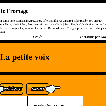
e le Fromage
n comic strip saignant, irrespectueux, vif et incisif, avec un abruti indestructible (ou presque)
is Duke, Violent Bob, Jésusman, et une ribambelle de jolies filles, Kat', Nath' et les autres. L
otes, assez saignantes, totalement absurdes. Desmond Seah n'épargne personne, pour notre plus
Seah.
Bigger than Cheeses
et traduit par Xav
Tiré de
La petite voix