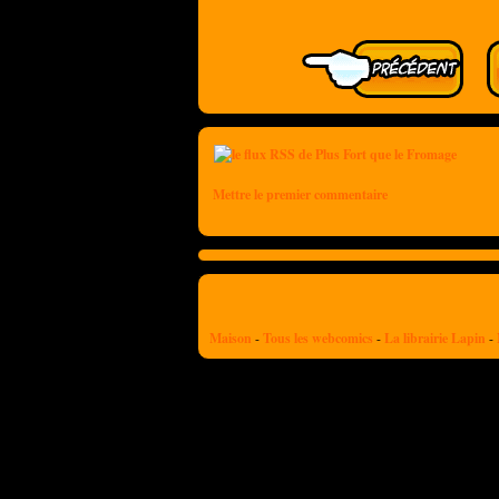
Mettre le premier commentaire
Maison
-
Tous les webcomics
-
La librairie Lapin
-