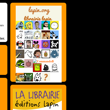
eurs
ier.