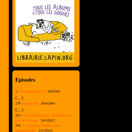
Episodes
1.
l'homme tzigane !
6/6/2002
(...)
279.
happy end
30/4/2004
(...)
555.
Ctrl-Alt-Del aussi, c'est Plus Fort
que le Fromage
20/3/2012
556.
Le fabricant décline toute
responsabilité
21/3/2012