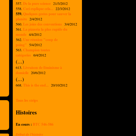
557.
De la pure science
21/3/2012
558.
Ceci explique cela...
22/3/2012
559.
Quelques gestes pour sauver la
planète
2/4/2012
560.
Les joies des conventions
3/4/2012
561.
La pizzeria la plus rapide du
monde
4/4/2012
562.
Une réunion "coup de
poing"
5/4/2012
563.
Champion toutes
catégories
6/4/2012
(...)
613.
Livraison de féminisme à
domicile
20/6/2012
(...)
668.
This is the end...
20/10/2012
Tous les strips
Histoires
En cours :
BTC 546-586
Début de l'histoire