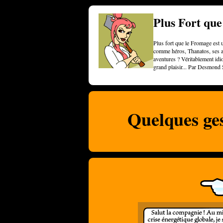
Plus Fort qu
Plus fort que le Fromage est u
comme héros, Thanatos, ses am
aventures ? Véritablement idi
grand plaisir... Par Desmond 
Quelques ges