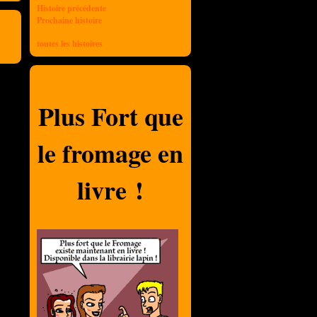
Histoire précédente
Prochaine histoire
toutes les histoires
Plus Fort que
le fromage en
livre !