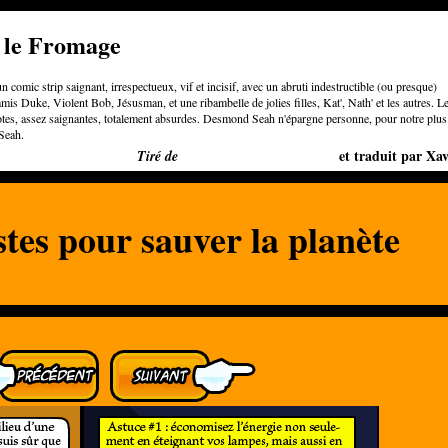
e le Fromage
n comic strip saignant, irrespectueux, vif et incisif, avec un abruti indestructible (ou presque)
is Duke, Violent Bob, Jésusman, et une ribambelle de jolies filles, Kat', Nath' et les autres. L
otes, assez saignantes, totalement absurdes. Desmond Seah n'épargne personne, pour notre plus
Seah.
Bigger than Cheeses
et traduit par Xav
Tiré de
tes pour sauver la planète