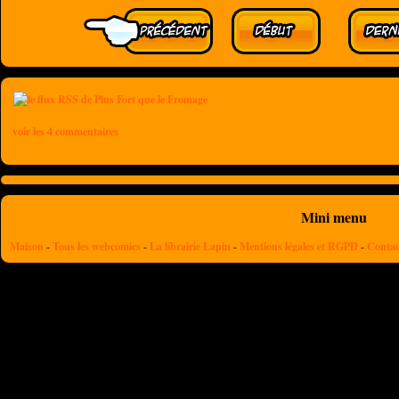
voir les 4 commentaires
Mini menu
Maison
-
Tous les webcomics
-
La librairie Lapin
-
Mentions légales et RGPD
-
Contac