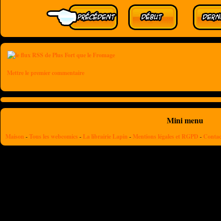
Mettre le premier commentaire
Mini menu
Maison
-
Tous les webcomics
-
La librairie Lapin
-
Mentions légales et RGPD
-
Contac