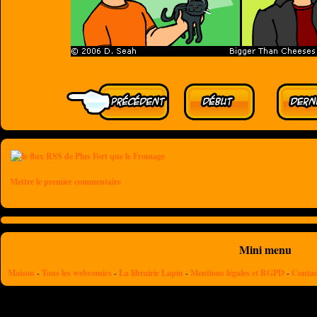
Mettre le premier commentaire
Mini menu
Maison
-
Tous les webcomics
-
La librairie Lapin
-
Mentions légales et RGPD
-
Contac