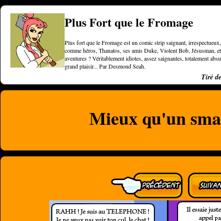
Plus Fort que le Fromage
Plus fort que le Fromage est un comic strip saignant, irrespectueux, 
comme héros, Thanatos, ses amis Duke, Violent Bob, Jésusman, et une
aventures ? Véritablement idiotes, assez saignantes, totalement a
grand plaisir... Par Desmond Seah.
Tiré d
Mieux qu'un sma