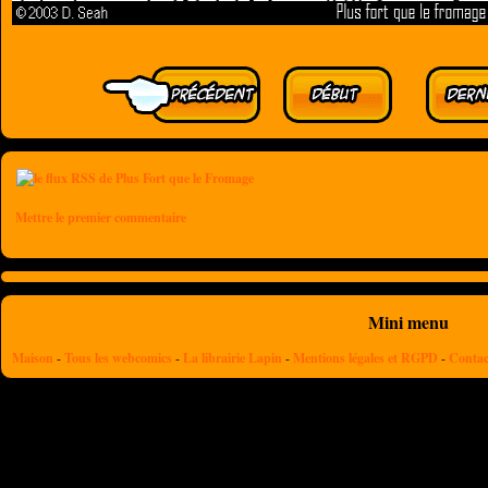
Mettre le premier commentaire
Mini menu
Maison
-
Tous les webcomics
-
La librairie Lapin
-
Mentions légales et RGPD
-
Contac