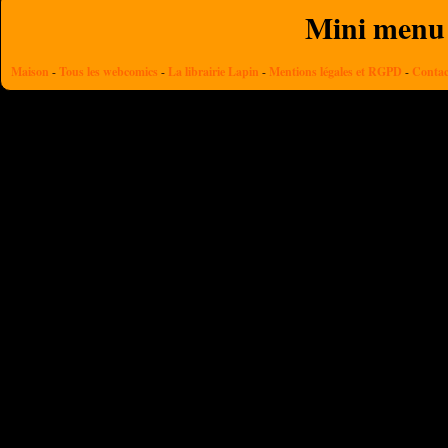
Mini menu
Maison
-
Tous les webcomics
-
La librairie Lapin
-
Mentions légales et RGPD
-
Contac