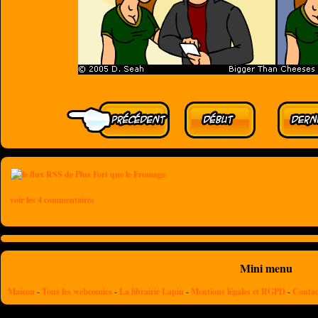
voir les 4 commentaires
Mini menu
Maison
-
Tous les webcomics
-
La librairie Lapin
-
Mentions légales et RGPD
-
Contac