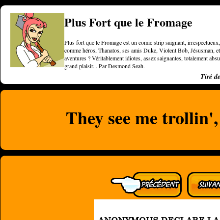
Plus Fort que le Fromage
Plus fort que le Fromage est un comic strip saignant, irrespectueux, 
comme héros, Thanatos, ses amis Duke, Violent Bob, Jésusman, et une
aventures ? Véritablement idiotes, assez saignantes, totalement a
grand plaisir... Par Desmond Seah.
Tiré d
They see me trollin',