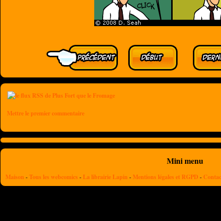
Mettre le premier commentaire
Mini menu
Maison
-
Tous les webcomics
-
La librairie Lapin
-
Mentions légales et RGPD
-
Contac