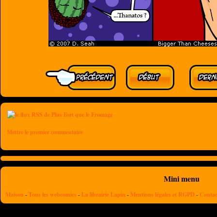
Mettre le premier commentaire
Mini menu
Maison
-
Tous les webcomics
-
La librairie Lapin
-
Mentions légales et RGPD
-
Contac