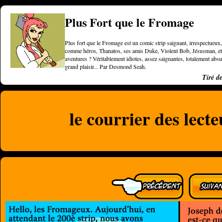
Plus Fort que le Fromage
Plus fort que le Fromage est un comic strip saignant, irrespectueux, 
comme héros, Thanatos, ses amis Duke, Violent Bob, Jésusman, et une
aventures ? Véritablement idiotes, assez saignantes, totalement a
grand plaisir... Par Desmond Seah.
Tiré d
le courrier des lect