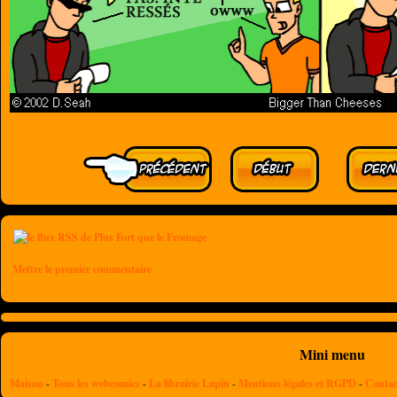
Mettre le premier commentaire
Mini menu
Maison
-
Tous les webcomics
-
La librairie Lapin
-
Mentions légales et RGPD
-
Contac