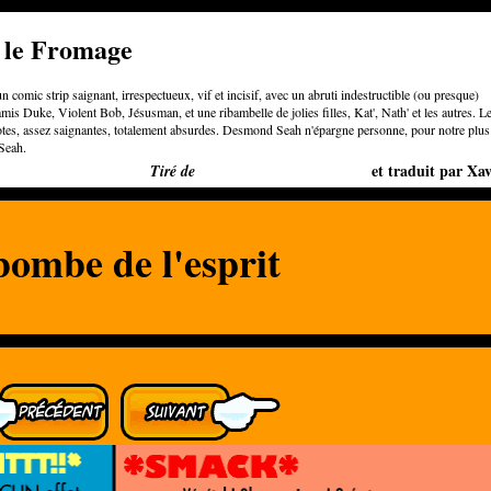
e le Fromage
n comic strip saignant, irrespectueux, vif et incisif, avec un abruti indestructible (ou presque)
is Duke, Violent Bob, Jésusman, et une ribambelle de jolies filles, Kat', Nath' et les autres. L
otes, assez saignantes, totalement absurdes. Desmond Seah n'épargne personne, pour notre plus
Seah.
Bigger than Cheeses
et traduit par Xav
Tiré de
bombe de l'esprit