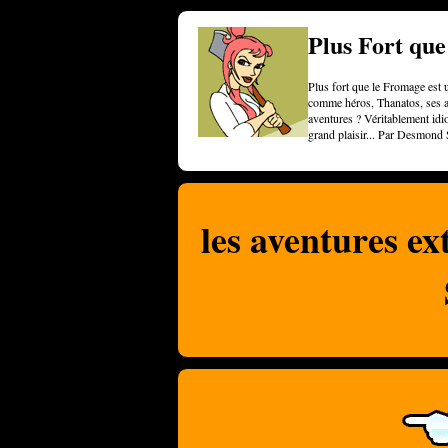
Plus Fort qu
Plus fort que le Fromage est u
comme héros, Thanatos, ses am
aventures ? Véritablement idi
grand plaisir... Par Desmond 
les aventures ex