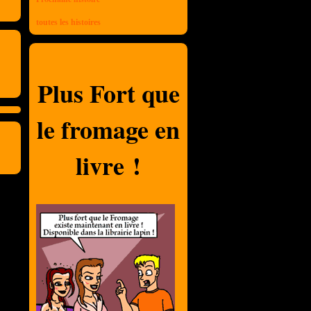
toutes les histoires
Plus Fort que
le fromage en
livre !