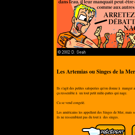
Les Artemias ou Singes de la Me
Ils s'agit des petites saloperies qu'on donne à manger 
ça ressemble à un tout petit mille-pattes qui nage.
Ca se vend congelé.
Les américains les appellent des Singes de Mer, mais s
ils ne ressemblent pas du tout à des singes.