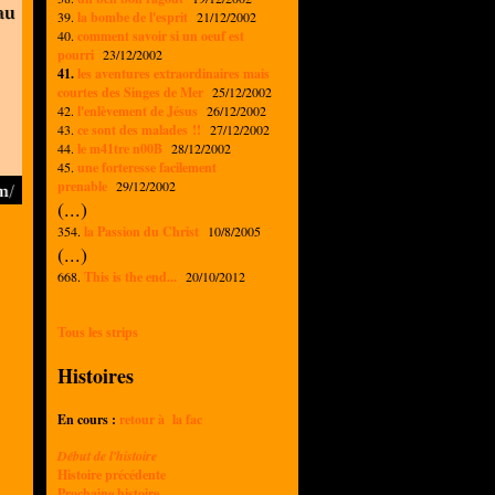
39.
la bombe de l'esprit
21/12/2002
40.
comment savoir si un oeuf est
pourri
23/12/2002
41.
les aventures extraordinaires mais
courtes des Singes de Mer
25/12/2002
42.
l'enlèvement de Jésus
26/12/2002
43.
ce sont des malades !!
27/12/2002
44.
le m41tre n00B
28/12/2002
45.
une forteresse facilement
prenable
29/12/2002
(...)
354.
la Passion du Christ
10/8/2005
(...)
668.
This is the end...
20/10/2012
Tous les strips
Histoires
En cours :
retour à la fac
Début de l'histoire
Histoire précédente
Prochaine histoire