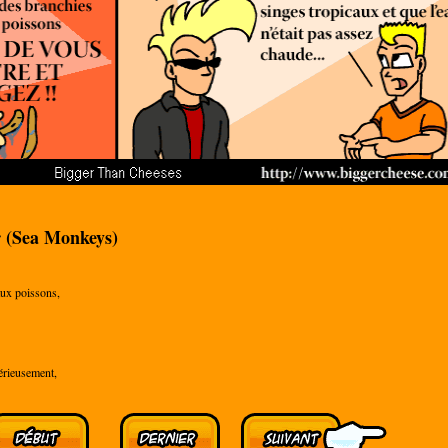
r (Sea Monkeys)
aux poissons,
érieusement,