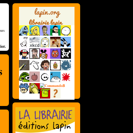
eurs
ier.
s