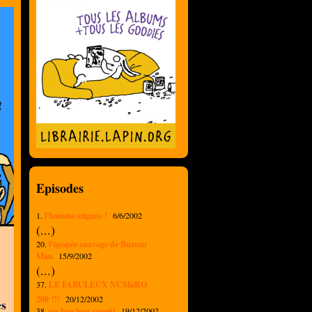
Episodes
1.
l'homme tzigane !
6/6/2002
(...)
20.
l'épopée sauvage de Bureau
Man
15/9/2002
(...)
37.
LE FABULEUX NUMàRO
200 !!!
20/12/2002
38.
un ben bon ragoût
19/12/2002