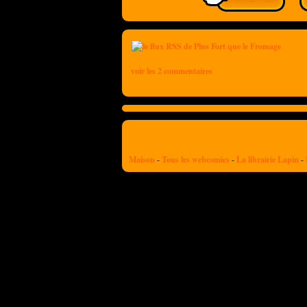
voir les 2 commentaires
Maison
-
Tous les webcomics
-
La librairie Lapin
-