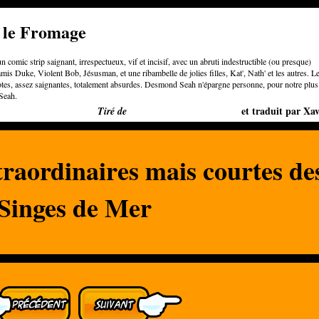
e le Fromage
n comic strip saignant, irrespectueux, vif et incisif, avec un abruti indestructible (ou presque)
is Duke, Violent Bob, Jésusman, et une ribambelle de jolies filles, Kat', Nath' et les autres. L
otes, assez saignantes, totalement absurdes. Desmond Seah n'épargne personne, pour notre plus
Seah.
Bigger than Cheeses
et traduit par Xav
Tiré de
traordinaires mais courtes de
Singes de Mer