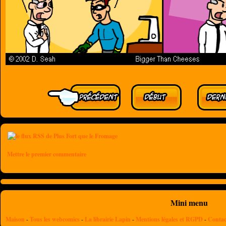
Mettre le premier commentaire
Mini menu
Maison
-
Tous les webcomics
-
La librairie Lapin
-
Mentions légales et RGPD
-
Contac