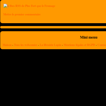
Mettre le premier commentaire
Mini menu
Maison
-
Tous les webcomics
-
La librairie Lapin
-
Mentions légales et RGPD
-
Contac