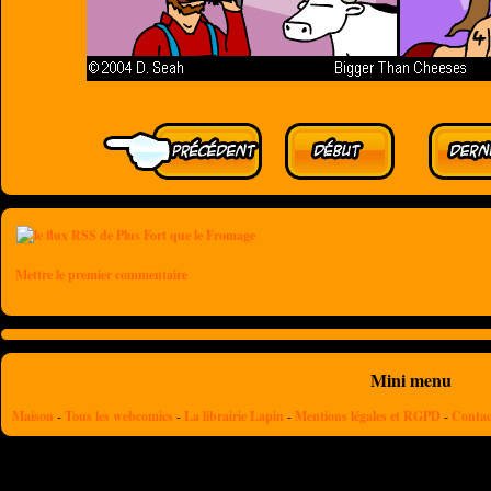
Mettre le premier commentaire
Mini menu
Maison
-
Tous les webcomics
-
La librairie Lapin
-
Mentions légales et RGPD
-
Contac