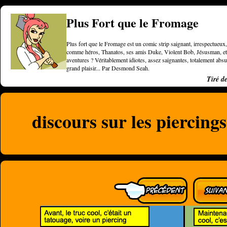
Plus Fort que le Fromage
Plus fort que le Fromage est un comic strip saignant, irrespectueux, 
comme héros, Thanatos, ses amis Duke, Violent Bob, Jésusman, et une
aventures ? Véritablement idiotes, assez saignantes, totalement a
grand plaisir... Par Desmond Seah.
Tiré d
discours sur les piercings