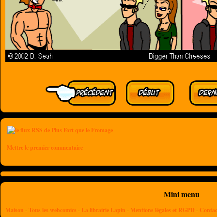
Mettre le premier commentaire
Mini menu
Maison
-
Tous les webcomics
-
La librairie Lapin
-
Mentions légales et RGPD
-
Contac