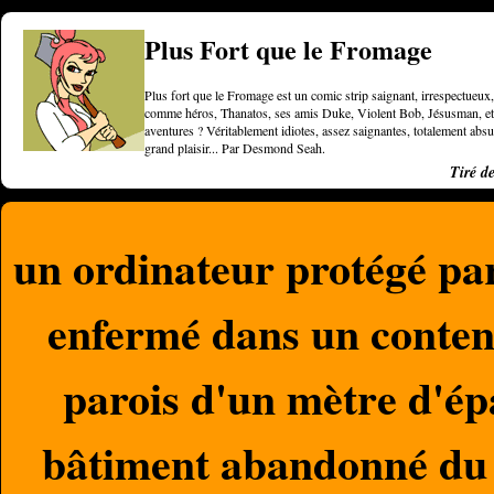
Plus Fort que le Fromage
Plus fort que le Fromage est un comic strip saignant, irrespectueux, 
comme héros, Thanatos, ses amis Duke, Violent Bob, Jésusman, et une
aventures ? Véritablement idiotes, assez saignantes, totalement a
grand plaisir... Par Desmond Seah.
Tiré d
un ordinateur protégé pa
enfermé dans un conten
parois d'un mètre d'ép
bâtiment abandonné du s