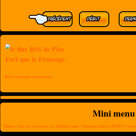
Mettre le premier commentaire
Mini menu
Maison
-
Tous les webcomics
-
La librairie Lapin
-
Mentions légales et RGPD
-
Contac