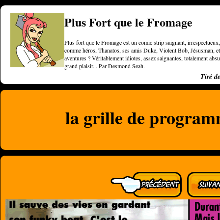
Plus Fort que le Fromage
Plus fort que le Fromage est un comic strip saignant, irrespectueux, 
comme héros, Thanatos, ses amis Duke, Violent Bob, Jésusman, et une
aventures ? Véritablement idiotes, assez saignantes, totalement a
grand plaisir... Par Desmond Seah.
Tiré d
la grille de program