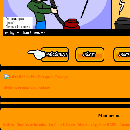
Mettre le premier commentaire
Mini menu
Maison
-
Tous les webcomics
-
La librairie Lapin
-
Mentions légales et RGPD
-
Contac