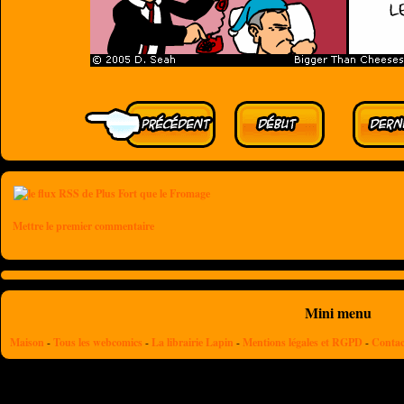
Mettre le premier commentaire
Mini menu
Maison
-
Tous les webcomics
-
La librairie Lapin
-
Mentions légales et RGPD
-
Contac