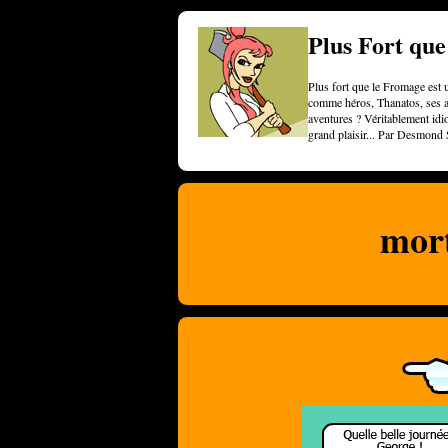
Plus Fort qu
Plus fort que le Fromage est u
comme héros, Thanatos, ses am
aventures ? Véritablement idi
grand plaisir... Par Desmond 
mort