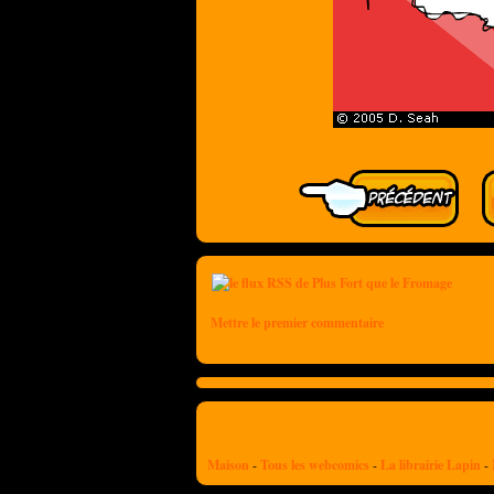
Mettre le premier commentaire
Maison
-
Tous les webcomics
-
La librairie Lapin
-