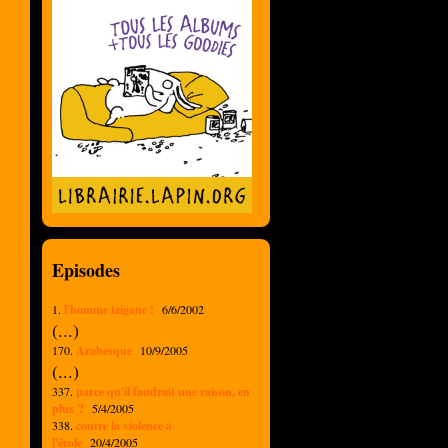
Episodes
1.
l'homme tzigane !
6/6/2002
(...)
170.
Arabesque
10/9/2005
(...)
337.
parce qu'il faudrait une raison, en
plus ?
5/4/2005
338.
contre la violence à
l'école
20/4/2005