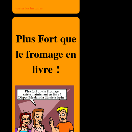
toutes les histoires
Plus Fort que
le fromage en
livre !