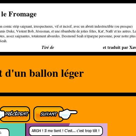
e le Fromage
n comic strip saignant, irrespectueux, vif et incisif, avec un abruti indestructible (ou presque)
is Duke, Violent Bob, Jésusman, et une ribambelle de jolies filles, Kat', Nath' et les autres. L
otes, assez saignantes, totalement absurdes. Desmond Seah n'épargne personne, pour notre plus
Seah.
Bigger than Cheeses
et traduit par Xav
Tiré de
 d'un ballon léger