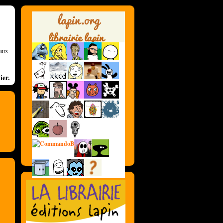
eurs
ier.