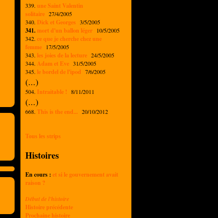
339.
une Saint Valentin
solitaire
27/4/2005
340.
Dick et Georges
3/5/2005
341.
mort d'un ballon léger
10/5/2005
342.
ce que je cherche chez une
femme
17/5/2005
343.
les joies de la lecture
24/5/2005
344.
Adam et Eve
31/5/2005
345.
le bordel de l'ipod
7/6/2005
(...)
504.
Intraitable !
8/11/2011
(...)
668.
This is the end...
20/10/2012
Tous les strips
Histoires
En cours :
et si le gouvernement avait
raison ?
Début de l'histoire
Histoire précédente
Prochaine histoire