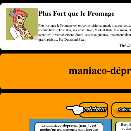
Plus Fort que le Fromage
Plus fort que le Fromage est un comic strip saignant, irrespectueux, 
comme héros, Thanatos, ses amis Duke, Violent Bob, Jésusman, et une
aventures ? Véritablement idiotes, assez saignantes, totalement a
grand plaisir... Par Desmond Seah.
Tiré d
maniaco-dépr