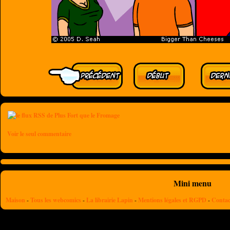
Voir le seul commentaire
Mini menu
Maison
-
Tous les webcomics
-
La librairie Lapin
-
Mentions légales et RGPD
-
Contac