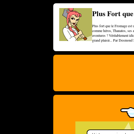
Plus Fort qu
Plus fort que le Fromage est u
comme héros, Thanatos, ses am
aventures ? Véritablement idi
grand plaisir... Par Desmond 