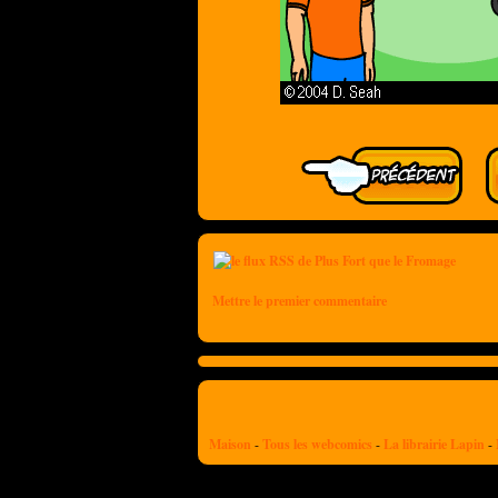
Mettre le premier commentaire
Maison
-
Tous les webcomics
-
La librairie Lapin
-