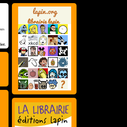
eurs
ier.