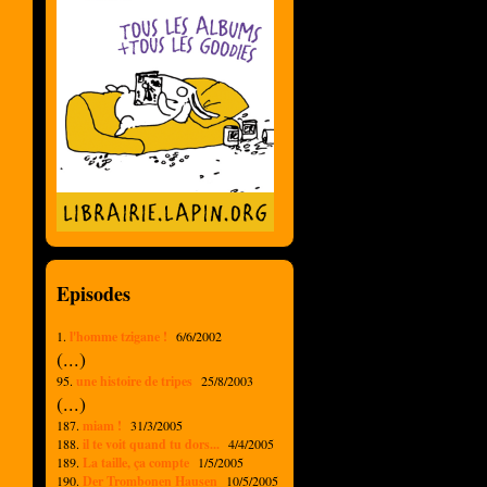
Episodes
1.
l'homme tzigane !
6/6/2002
(...)
95.
une histoire de tripes
25/8/2003
(...)
187.
miam !
31/3/2005
188.
il te voit quand tu dors...
4/4/2005
189.
La taille, ça compte
1/5/2005
190.
Der Trombonen Hausen
10/5/2005