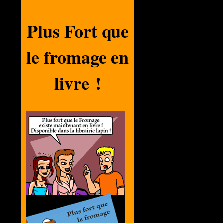
Plus Fort que
le fromage en
livre !