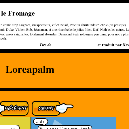
e le Fromage
n comic strip saignant, irrespectueux, vif et incisif, avec un abruti indestructible (ou presque)
is Duke, Violent Bob, Jésusman, et une ribambelle de jolies filles, Kat', Nath' et les autres. L
otes, assez saignantes, totalement absurdes. Desmond Seah n'épargne personne, pour notre plus
Seah.
Bigger than Cheeses
et traduit par Xav
Tiré de
Loreapalm