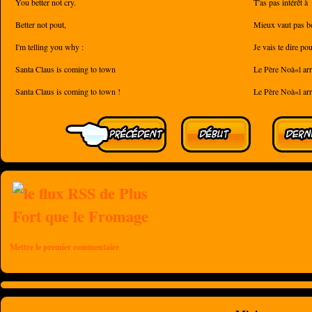
You better not cry.
T'as pas intérêt à
Better not pout,
Mieux vaut pas b
I'm telling you why :
Je vais te dire po
Santa Claus is coming to town
Le Père Noà«l arri
Santa Claus is coming to town !
Le Père Noà«l arri
Mettre le premier commentaire