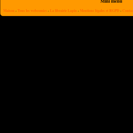
Mini menu
Maison
-
Tous les webcomics
-
La librairie Lapin
-
Mentions légales et RGPD
-
Contac