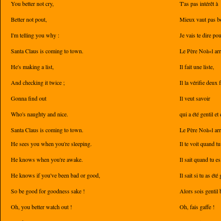
You better not cry,
T'as pas intérêt à
Better not pout,
Mieux vaut pas b
I'm telling you why :
Je vais te dire po
Santa Claus is coming to town.
Le Père Noà«l arri
He's making a list,
Il fait une liste,
And checking it twice ;
Il la vérifie deux 
Gonna find out
Il veut savoir
Who's naughty and nice.
qui a été gentil et
Santa Claus is coming to town.
Le Père Noà«l arri
He sees you when you're sleeping.
Il te voit quand tu
He knows when you're awake.
Il sait quand tu es
He knows if you've been bad or good,
Il sait si tu as ét
So be good for goodness sake !
Alors sois gentil
Oh, you better watch out !
Oh, fais gaffe !