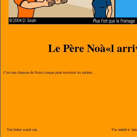
Le Père Noà«l arriv
C'est une chanson de Noà«l conçue pour terroriser les enfants.
You better watch out,
T'as intérêt à fair