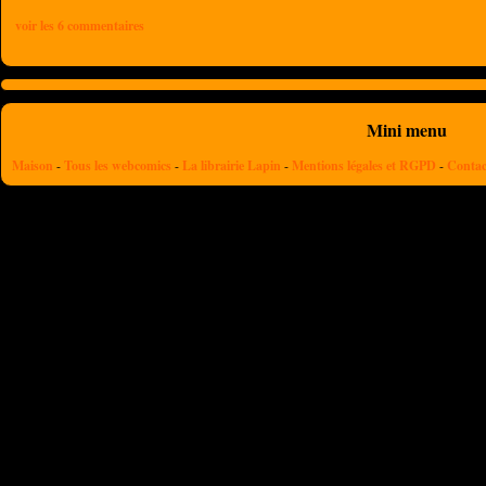
voir les 6 commentaires
Mini menu
Maison
-
Tous les webcomics
-
La librairie Lapin
-
Mentions légales et RGPD
-
Contac