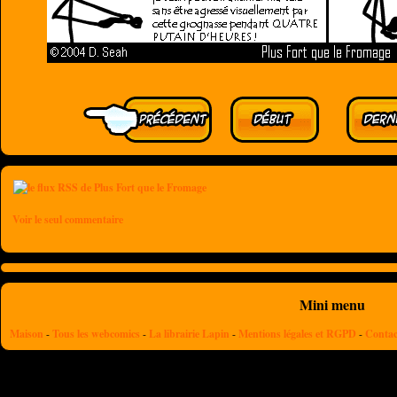
Voir le seul commentaire
Mini menu
Maison
-
Tous les webcomics
-
La librairie Lapin
-
Mentions légales et RGPD
-
Contac