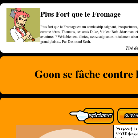
Plus Fort que le Fromage
Plus fort que le Fromage est un comic strip saignant, irrespectueux, 
comme héros, Thanatos, ses amis Duke, Violent Bob, Jésusman, et une
aventures ? Véritablement idiotes, assez saignantes, totalement a
grand plaisir... Par Desmond Seah.
Tiré d
Goon se fâche contre l