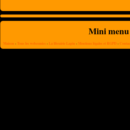
Mini menu
Maison
-
Tous les webcomics
-
La librairie Lapin
-
Mentions légales et RGPD
-
Contac