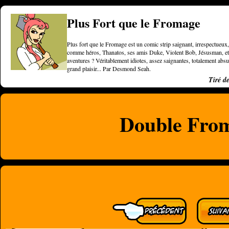
Plus Fort que le Fromage
Plus fort que le Fromage est un comic strip saignant, irrespectueux, 
comme héros, Thanatos, ses amis Duke, Violent Bob, Jésusman, et une
aventures ? Véritablement idiotes, assez saignantes, totalement a
grand plaisir... Par Desmond Seah.
Tiré d
Double Fro