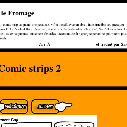
e le Fromage
n comic strip saignant, irrespectueux, vif et incisif, avec un abruti indestructible (ou presque)
is Duke, Violent Bob, Jésusman, et une ribambelle de jolies filles, Kat', Nath' et les autres. L
otes, assez saignantes, totalement absurdes. Desmond Seah n'épargne personne, pour notre plus
Seah.
Bigger than Cheeses
et traduit par Xav
Tiré de
Comic strips 2