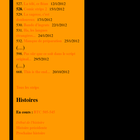
527.
La télé, ce fléau
12/1/2012
528.
Comic strips 2
15/1/2012
529.
La sagesse, c'est
douloureux
17/1/2012
530.
Bande d'ingrats
22/1/2012
531.
Ha, les langues
étrangères...
24/1/2012
532.
Manque de préparation
25/1/2012
(...)
598.
Pas sûr que ce soit dans le script
original...
29/5/2012
(...)
668.
This is the end...
20/10/2012
Tous les strips
Histoires
En cours :
BTC 505-545
Début de l'histoire
Histoire précédente
Prochaine histoire