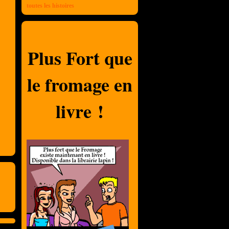
toutes les histoires
Plus Fort que
le fromage en
livre !