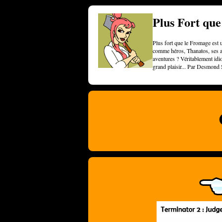
Plus Fort qu
Plus fort que le Fromage est u
comme héros, Thanatos, ses am
aventures ? Véritablement idi
grand plaisir... Par Desmond 