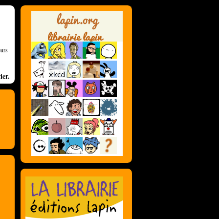
eurs
ier.