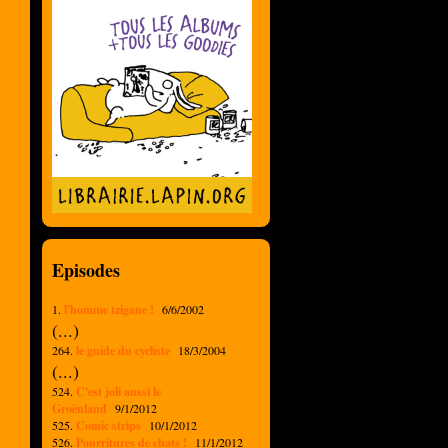
Episodes
1.
l'homme tzigane !
6/6/2002
(...)
264.
le guide du cycliste
18/3/2004
(...)
524.
C'est joli aussi le
Groënland
9/1/2012
525.
Comic strips
10/1/2012
526.
Pourritures de chats !
11/1/2012