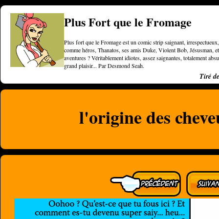
Plus Fort que le Fromage
Plus fort que le Fromage est un comic strip saignant, irrespectueux, 
comme héros, Thanatos, ses amis Duke, Violent Bob, Jésusman, et une
aventures ? Véritablement idiotes, assez saignantes, totalement a
grand plaisir... Par Desmond Seah.
Tiré d
l'origine des chev