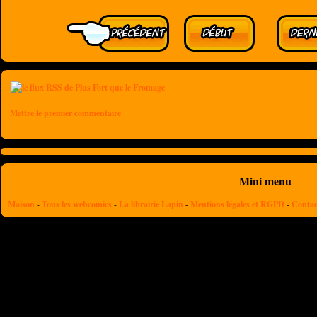
Mettre le premier commentaire
Mini menu
Maison
-
Tous les webcomics
-
La librairie Lapin
-
Mentions légales et RGPD
-
Contac