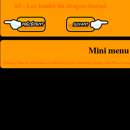
65 - Les boules du dragon éternel
Mini menu
Maison
-
Tous les webcomics
-
La librairie Lapin
-
Mentions légales et RGPD
-
Contac