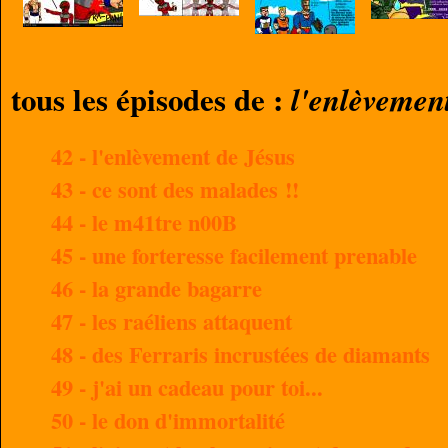
tous les épisodes de :
l'enlèvemen
42 - l'enlèvement de Jésus
43 - ce sont des malades !!
44 - le m41tre n00B
45 - une forteresse facilement prenable
46 - la grande bagarre
47 - les raéliens attaquent
48 - des Ferraris incrustées de diamants
49 - j'ai un cadeau pour toi...
50 - le don d'immortalité