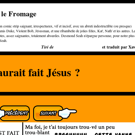
e le Fromage
n comic strip saignant, irrespectueux, vif et incisif, avec un abruti indestructible (ou presque)
is Duke, Violent Bob, Jésusman, et une ribambelle de jolies filles, Kat', Nath' et les autres. L
otes, assez saignantes, totalement absurdes. Desmond Seah n'épargne personne, pour notre plus
Seah.
Bigger than Cheeses
et traduit par Xav
Tiré de
aurait fait Jésus ?