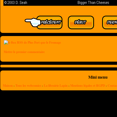
Mettre le premier commentaire
Mini menu
Maison
-
Tous les webcomics
-
La librairie Lapin
-
Mentions légales et RGPD
-
Contac