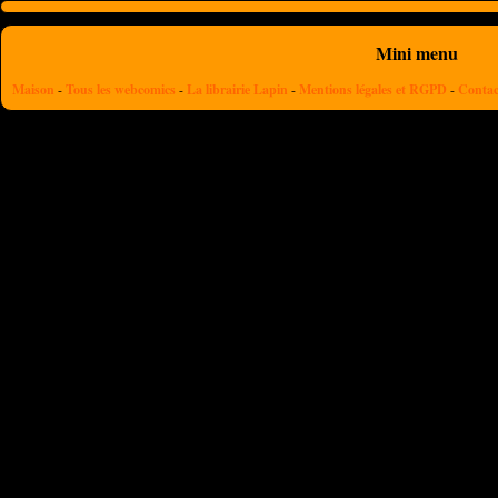
Mini menu
Maison
-
Tous les webcomics
-
La librairie Lapin
-
Mentions légales et RGPD
-
Contac