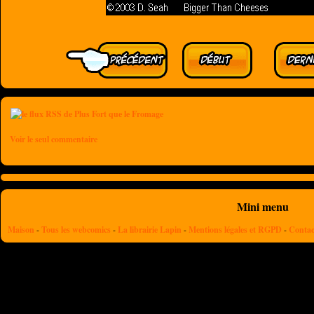
Voir le seul commentaire
Mini menu
Maison
-
Tous les webcomics
-
La librairie Lapin
-
Mentions légales et RGPD
-
Contac