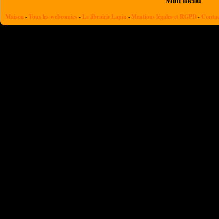
Mini menu
Maison
-
Tous les webcomics
-
La librairie Lapin
-
Mentions légales et RGPD
-
Contac