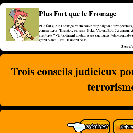
Plus Fort que le Fromage
Plus fort que le Fromage est un comic strip saignant, irrespectueux, 
comme héros, Thanatos, ses amis Duke, Violent Bob, Jésusman, et une
aventures ? Véritablement idiotes, assez saignantes, totalement a
grand plaisir... Par Desmond Seah.
Tiré d
Trois conseils judicieux po
terrorism