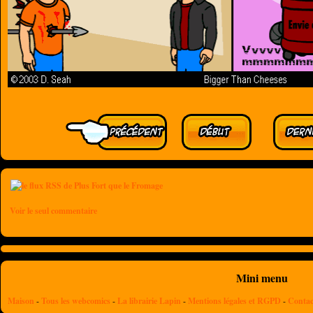
Voir le seul commentaire
Mini menu
Maison
-
Tous les webcomics
-
La librairie Lapin
-
Mentions légales et RGPD
-
Contac