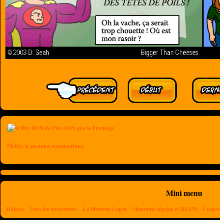
Mettre le premier commentaire
Mini menu
Maison
-
Tous les webcomics
-
La librairie Lapin
-
Mentions légales et RGPD
-
Contac