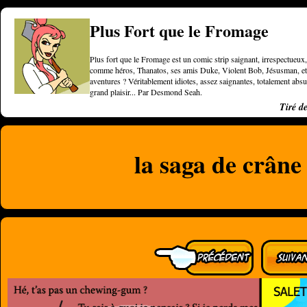
Plus Fort que le Fromage
Plus fort que le Fromage est un comic strip saignant, irrespectueux, 
comme héros, Thanatos, ses amis Duke, Violent Bob, Jésusman, et une
aventures ? Véritablement idiotes, assez saignantes, totalement a
grand plaisir... Par Desmond Seah.
Tiré d
la saga de crâne