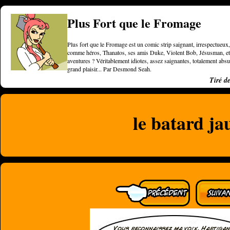
Plus Fort que le Fromage
Plus fort que le Fromage est un comic strip saignant, irrespectueux, 
comme héros, Thanatos, ses amis Duke, Violent Bob, Jésusman, et une
aventures ? Véritablement idiotes, assez saignantes, totalement a
grand plaisir... Par Desmond Seah.
Tiré d
le batard ja