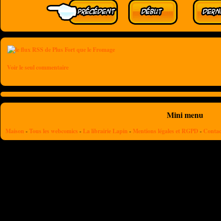
Voir le seul commentaire
Mini menu
Maison
-
Tous les webcomics
-
La librairie Lapin
-
Mentions légales et RGPD
-
Contac