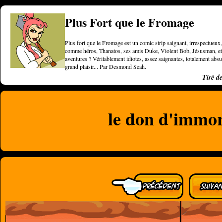
Plus Fort que le Fromage
Plus fort que le Fromage est un comic strip saignant, irrespectueux, 
comme héros, Thanatos, ses amis Duke, Violent Bob, Jésusman, et une
aventures ? Véritablement idiotes, assez saignantes, totalement a
grand plaisir... Par Desmond Seah.
Tiré d
le don d'immor