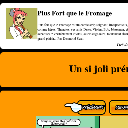
Plus Fort que le Fromage
Plus fort que le Fromage est un comic strip saignant, irrespectueux, 
comme héros, Thanatos, ses amis Duke, Violent Bob, Jésusman, et une
aventures ? Véritablement idiotes, assez saignantes, totalement a
grand plaisir... Par Desmond Seah.
Tiré d
Un si joli pr