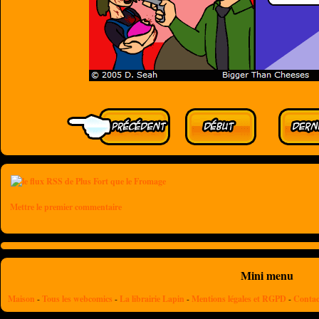
Mettre le premier commentaire
Mini menu
Maison
-
Tous les webcomics
-
La librairie Lapin
-
Mentions légales et RGPD
-
Contac